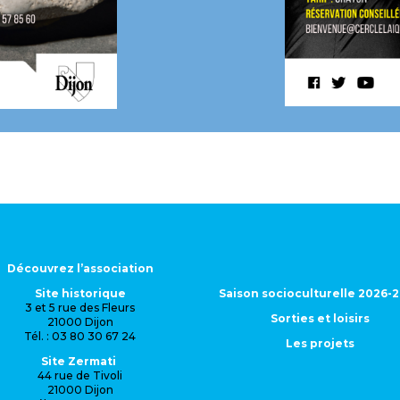
Découvrez l’association
Site historique
Saison socioculturelle 2026-
3 et 5 rue des Fleurs
Sorties et loisirs
21000 Dijon
Tél. : 03 80 30 67 24
Les projets
Site Zermati
44 rue de Tivoli
21000 Dijon