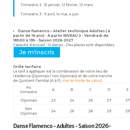
Trimestre 2 : 15 janvier, 12 février, 12 mars
Trimestre 3 : 9 avril, 14 mai, 4 juin
Danse flamenco – Atelier technique Adultes ( à
partir de 16 ans) - A partir NIVEAU 2 - Vendredi de
18h00 à 19h - Saison 2026-2027
Capacité d'accueil : 12 places - Des places sont disponibles.
Je m'inscris
Grille tarifaire
Le tarif à appliquer est la combinaison de votre lieu de
résidence (Dijonnais / non Dijonnais) et de votre tranche
de Quotient Familial (A à F).
Voir le mode de calcul
.
Au
A
B
C
D
E
trimestre
Dijonnais
22
24
26
27
27
Non
24
26
28
29
29
Dijonnais
Danse Flamenco - Adultes - Saison 2026-