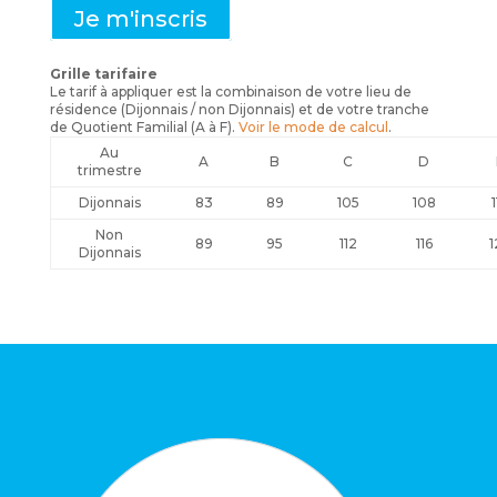
Je m'inscris
Grille tarifaire
Le tarif à appliquer est la combinaison de votre lieu de
résidence (Dijonnais / non Dijonnais) et de votre tranche
de Quotient Familial (A à F).
Voir le mode de calcul
.
Au
A
B
C
D
trimestre
Dijonnais
83
89
105
108
Non
89
95
112
116
1
Dijonnais